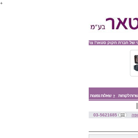
+
סטאר! צרו איתנו קשר בכתובת: mail@hakukstar.co.il
שרות לקוחות
שאלות נפוצות
03-5621685
פה