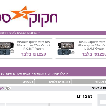
ברוכים הבאים לאתר הרשמי של חברת חקוק 
ראשי איווקו/אוטובוס /
פנס ראשי איווקו /אוטובוס
סטרליס <07 יורוקרגו <08
/סטרליס <07 יורוקרגו <08
חשמלי ‏L Q.M.T
חשמלי ‏R Q.M.T
₪122 בלבד
₪1228 בלבד
סל הקניות
ההזמנות שלי
אודותינו
תקנון
זכוכיות
מוצרים נלווים
פנסים
ת
>
ראשי
לקו
מוצרים